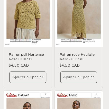
Patron pull Hortense
Patron robe Heulalie
Distributeur :
PATRON PHILDAR
Distributeur :
PATRON PHILDAR
Prix
$4.50 CAD
Prix
$4.50 CAD
habituel
habituel
Ajouter au panier
Ajouter au panier