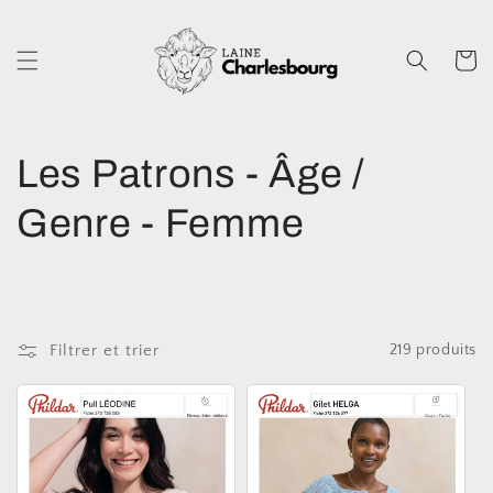
et
passer
au
Panier
contenu
C
Les Patrons - Âge /
o
Genre - Femme
l
l
Filtrer et trier
219 produits
e
c
t