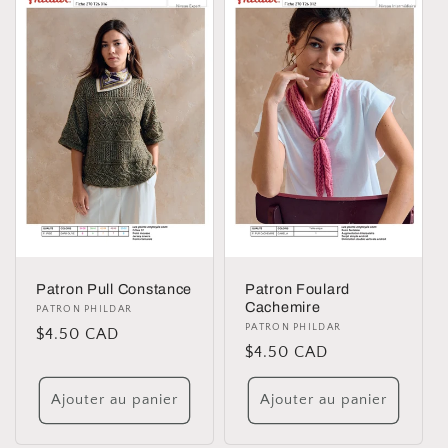
Patron Pull Constance
Patron Foulard
Cachemire
Distributeur :
PATRON PHILDAR
Distributeur :
PATRON PHILDAR
Prix
$4.50 CAD
Prix
$4.50 CAD
habituel
habituel
Ajouter au panier
Ajouter au panier