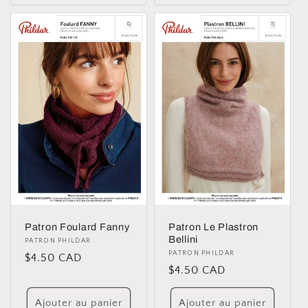
Patron Foulard Fanny
Patron Le Plastron
Bellini
Distributeur :
PATRON PHILDAR
Distributeur :
PATRON PHILDAR
Prix
$4.50 CAD
Prix
$4.50 CAD
habituel
habituel
Ajouter au panier
Ajouter au panier