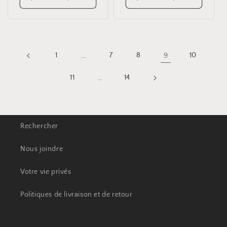
1
…
7
8
9
10
11
…
14
Rechercher
Nous joindre
Votre vie privés
Politiques de livraison et de retour