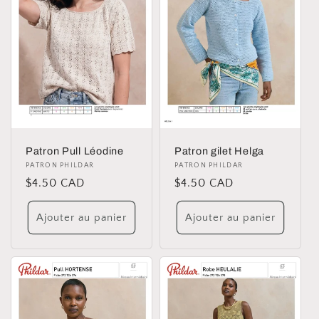
i
o
n
:
Patron Pull Léodine
Patron gilet Helga
Distributeur :
PATRON PHILDAR
Distributeur :
PATRON PHILDAR
Prix
$4.50 CAD
Prix
$4.50 CAD
habituel
habituel
Ajouter au panier
Ajouter au panier