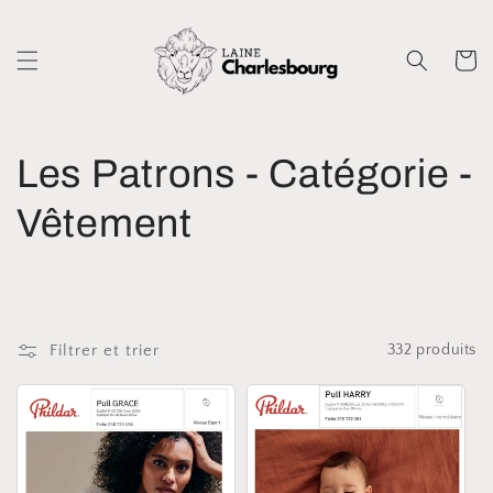
et
passer
au
Panier
contenu
C
Les Patrons - Catégorie -
o
Vêtement
l
l
Filtrer et trier
332 produits
e
c
t