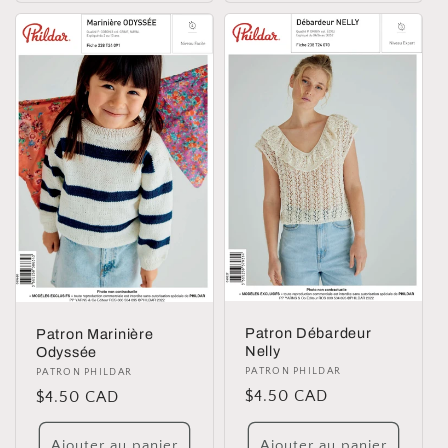
Patron Débardeur
Patron Marinière
Nelly
Odyssée
Distributeur :
PATRON PHILDAR
Distributeur :
PATRON PHILDAR
Prix
$4.50 CAD
Prix
$4.50 CAD
habituel
habituel
Ajouter au panier
Ajouter au panier