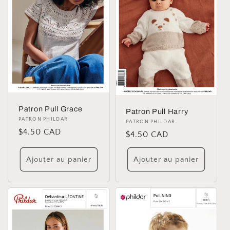
i
o
n
:
Patron Pull Grace
Patron Pull Harry
Distributeur :
PATRON PHILDAR
Distributeur :
PATRON PHILDAR
Prix
$4.50 CAD
Prix
$4.50 CAD
habituel
habituel
Ajouter au panier
Ajouter au panier