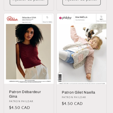
Patron Débardeur
Patron Gilet Naella
Gina
Distributeur :
PATRON PHILDAR
Distributeur :
PATRON PHILDAR
Prix
$4.50 CAD
Prix
$4.50 CAD
habituel