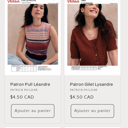
Patron Pull Léandre
Patron Gilet Lysandre
Distributeur :
PATRON PHILDAR
Distributeur :
PATRON PHILDAR
Prix
$4.50 CAD
Prix
$4.50 CAD
habituel
habituel
Ajouter au panier
Ajouter au panier