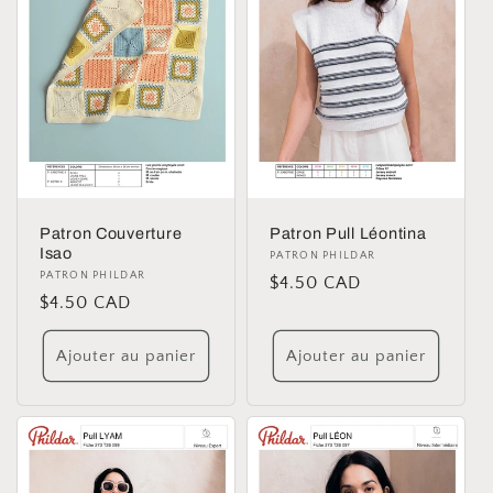
i
o
n
:
Patron Couverture
Patron Pull Léontina
Isao
Distributeur :
PATRON PHILDAR
Distributeur :
PATRON PHILDAR
Prix
$4.50 CAD
Prix
$4.50 CAD
habituel
habituel
Ajouter au panier
Ajouter au panier