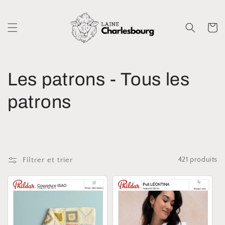
et
passer
au
Panier
contenu
C
Les patrons - Tous les
o
patrons
l
l
Filtrer et trier
421 produits
e
c
t