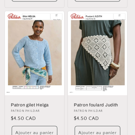
Patron gilet Helga
Patron foulard Judith
Distributeur :
PATRON PHILDAR
Distributeur :
PATRON PHILDAR
Prix
$4.50 CAD
Prix
$4.50 CAD
habituel
habituel
Ajouter au panier
Ajouter au panier