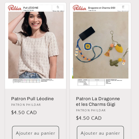
Patron Pull Léodine
Patron La Dragonne
et les Charms Gigi
Distributeur :
PATRON PHILDAR
Distributeur :
PATRON PHILDAR
Prix
$4.50 CAD
Prix
$4.50 CAD
habituel
habituel
Ajouter au panier
Ajouter au panier