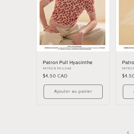
Patron Pull Hyacinthe
Patr
Distributeur :
PATRON PHILDAR
Distr
PATRO
Prix
$4.50 CAD
Prix
$4.5
habituel
habit
Ajouter au panier