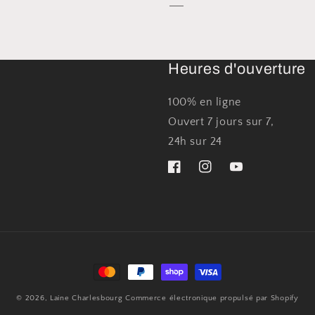
Heures d'ouverture
100% en ligne
Ouvert 7 jours sur 7,
24h sur 24
Facebook
Instagram
YouTube
Moyens
de
© 2026,
Laine Charlesbourg
Commerce électronique propulsé par Shopify
paiement