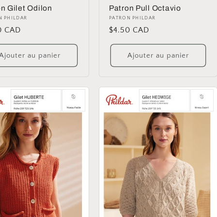
n Gilet Odilon
Patron Pull Octavio
ibuteur :
N PHILDAR
Distributeur :
PATRON PHILDAR
0 CAD
Prix
$4.50 CAD
uel
habituel
Ajouter au panier
Ajouter au panier