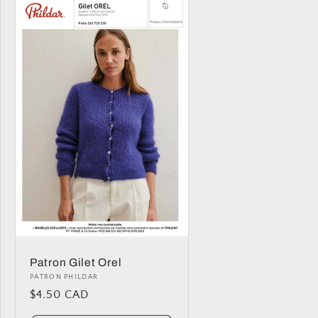
Patron Gilet Orel
Distributeur :
PATRON PHILDAR
Prix
$4.50 CAD
habituel