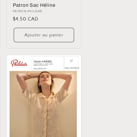
Patron Sac Héline
Distributeur :
PATRON PHILDAR
Prix
$4.50 CAD
habituel
Ajouter au panier