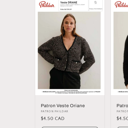
l
e
c
t
i
o
n
Patron Veste Oriane
Patro
Distributeur :
PATRON PHILDAR
Distr
PATRO
:
Prix
$4.50 CAD
Prix
$4.5
habituel
habit