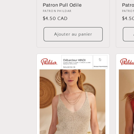
Patron Pull Odile
Patro
Distributeur :
PATRON PHILDAR
Distr
PATRO
Prix
$4.50 CAD
Prix
$4.5
habituel
habit
Ajouter au panier