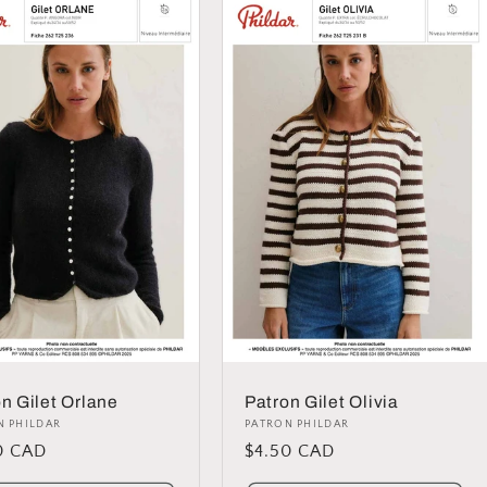
n Gilet Orlane
Patron Gilet Olivia
ibuteur :
N PHILDAR
Distributeur :
PATRON PHILDAR
0 CAD
Prix
$4.50 CAD
uel
habituel