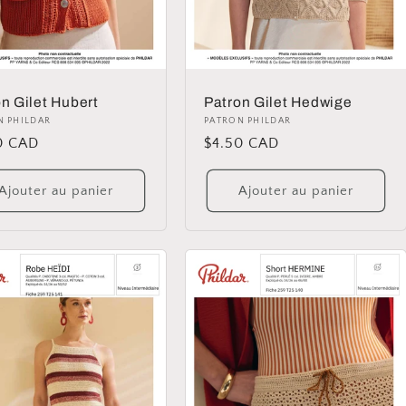
n Gilet Hubert
Patron Gilet Hedwige
ibuteur :
N PHILDAR
Distributeur :
PATRON PHILDAR
0 CAD
Prix
$4.50 CAD
uel
habituel
Ajouter au panier
Ajouter au panier