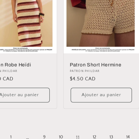
on Robe Heïdi
Patron Short Hermine
ibuteur :
N PHILDAR
Distributeur :
PATRON PHILDAR
0 CAD
Prix
$4.50 CAD
uel
habituel
Ajouter au panier
Ajouter au panier
…
11
1
9
10
12
13
14