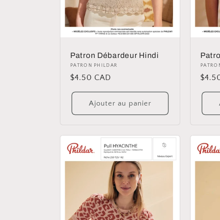
Patron Débardeur Hindi
Patro
Distributeur :
PATRON PHILDAR
Distr
PATRO
Prix
$4.50 CAD
Prix
$4.5
habituel
habit
Ajouter au panier