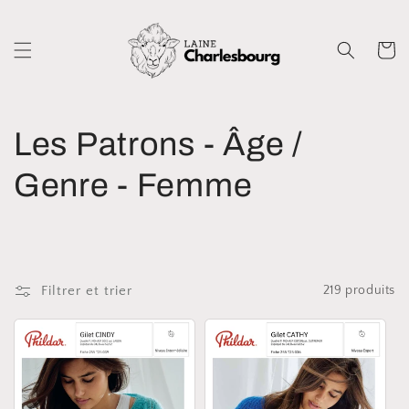
et
passer
au
Panier
contenu
C
Les Patrons - Âge /
o
Genre - Femme
l
l
Filtrer et trier
219 produits
e
c
t