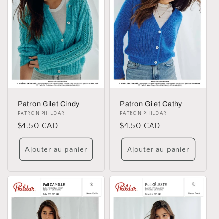
i
o
n
:
Patron Gilet Cindy
Patron Gilet Cathy
Distributeur :
PATRON PHILDAR
Distributeur :
PATRON PHILDAR
Prix
$4.50 CAD
Prix
$4.50 CAD
habituel
habituel
Ajouter au panier
Ajouter au panier