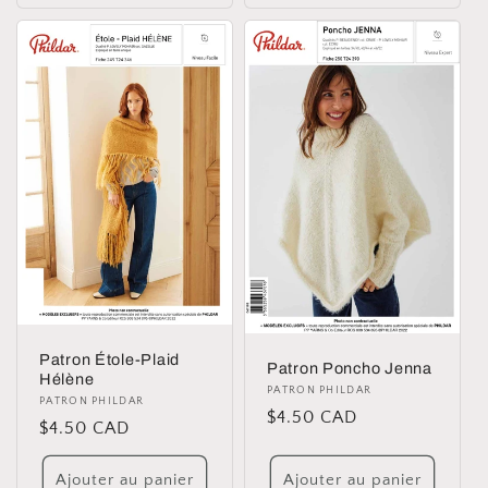
Patron Étole-Plaid
Patron Poncho Jenna
Hélène
Distributeur :
PATRON PHILDAR
Distributeur :
PATRON PHILDAR
Prix
$4.50 CAD
Prix
$4.50 CAD
habituel
habituel
Ajouter au panier
Ajouter au panier