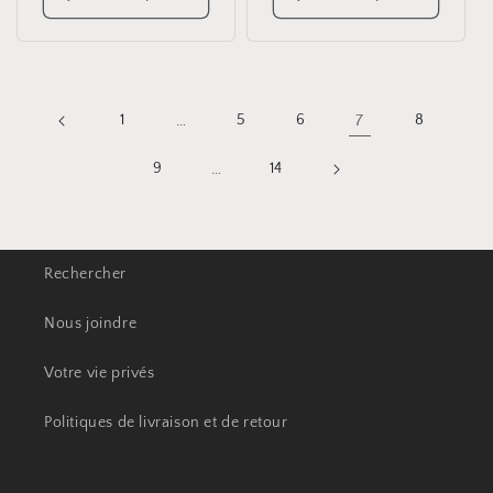
1
…
5
6
7
8
9
…
14
Rechercher
Nous joindre
Votre vie privés
Politiques de livraison et de retour