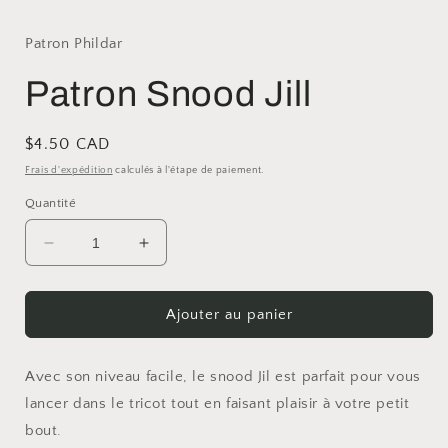
Patron Phildar
Patron Snood Jill
Prix
$4.50 CAD
habituel
Frais d'expédition
calculés à l'étape de paiement.
Quantité
Réduire
Augmenter
la
la
quantité
quantité
de
de
Ajouter au panier
Patron
Patron
Snood
Snood
Jill
Jill
Avec son niveau facile, le snood Jil est parfait pour vous
lancer dans le tricot tout en faisant plaisir à votre petit
bout.