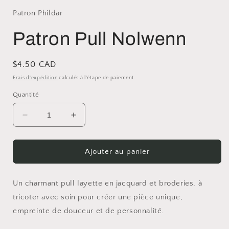
Patron Phildar
Patron Pull Nolwenn
Prix
$4.50 CAD
habituel
Frais d'expédition
calculés à l'étape de paiement.
Quantité
Réduire
Augmenter
la
la
quantité
quantité
de
de
Ajouter au panier
Patron
Patron
Pull
Pull
Nolwenn
Nolwenn
Un charmant pull layette en jacquard et broderies, à
tricoter avec soin pour créer une pièce unique,
empreinte de douceur et de personnalité.