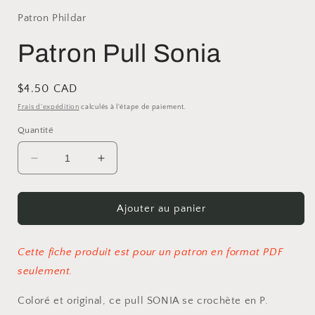
Patron Phildar
Patron Pull Sonia
Prix
$4.50 CAD
habituel
Frais d'expédition
calculés à l'étape de paiement.
Quantité
Réduire
Augmenter
la
la
quantité
quantité
de
de
Ajouter au panier
Patron
Patron
Pull
Pull
Sonia
Sonia
Cette fiche produit est pour un patron en format PDF
seulement.
Coloré et original, ce pull SONIA se crochète en P.