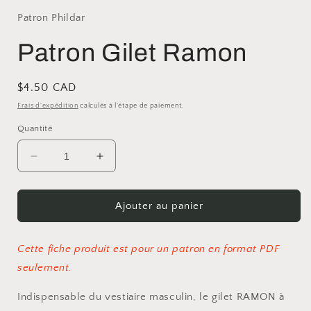
Patron Phildar
Patron Gilet Ramon
Prix
$4.50 CAD
habituel
Frais d'expédition
calculés à l'étape de paiement.
Quantité
Réduire
Augmenter
la
la
quantité
quantité
de
de
Ajouter au panier
Patron
Patron
Gilet
Gilet
Ramon
Ramon
Cette fiche produit est pour un patron en format PDF
seulement.
Indispensable du vestiaire masculin, le gilet RAMON à