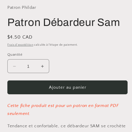
Patron Phildar
Patron Débardeur Sam
Prix
$4.50 CAD
habituel
Frais d'expédition
calculés à l'étape de paiement.
Quantité
Réduire
Augmenter
la
la
quantité
quantité
de
de
Ajouter au panier
Patron
Patron
Débardeur
Débardeur
Sam
Sam
Cette fiche produit est pour un patron en format PDF
seulement.
Tendance et confortable, ce débardeur SAM se crochète