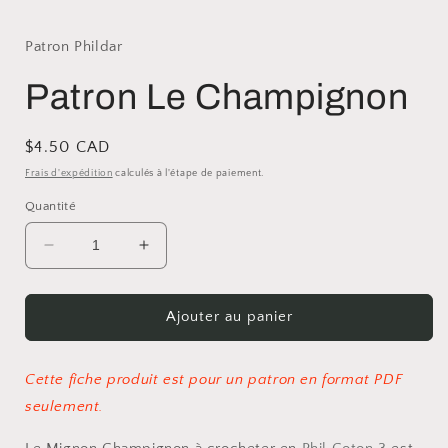
Patron Phildar
Patron Le Champignon
Prix
$4.50 CAD
habituel
Frais d'expédition
calculés à l'étape de paiement.
Quantité
Réduire
Augmenter
la
la
quantité
quantité
de
de
Ajouter au panier
Patron
Patron
Le
Le
Champignon
Champignon
Cette fiche produit est pour un patron en format PDF
seulement.