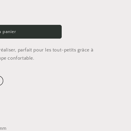
u panier
éaliser, parfait pour les tout-petits grâce à
upe confortable.
0 mm