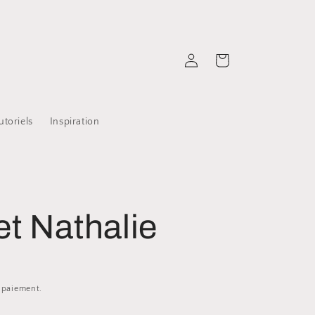
Connexion
Panier
utoriels
Inspiration
et Nathalie
e paiement.