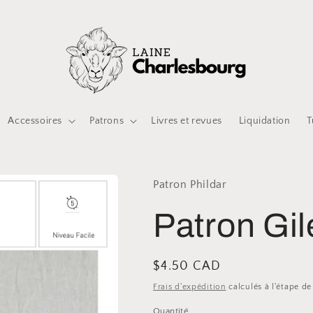
Accessoires
Patrons
Livres et revues
Liquidation
T
Patron Phildar
Patron Gil
Prix
$4.50 CAD
habituel
Frais d'expédition
calculés à l'étape d
Quantité