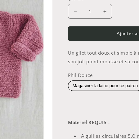
Réduire
Augmenter
la
la
quantité
quantité
de
de
Ajouter a
Patron
Patron
Gilet
Gilet
Nathalie
Nathalie
Un gilet tout doux et simple à r
son joli point mousse et sa co
Phil Douce
Matériel REQUIS :
Aiguilles circulaires 5.