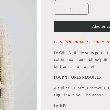
Réduire
Augmenter
la
la
quantité
quantité
de
de
Ajouter a
Patron
Patron
Gilet
Gilet
Nathalie
Nathalie
Cette fiche produit est pour 
Le Gilet Nathalie vous permet d’
coton 3
dans un sublime point 
les franges au crochet.
FOURNITURES REQUISES :
Aiguilles 3.0 mm, Crochet 3.0
aiguille à laine, 5 boutons 5.
LAINE: