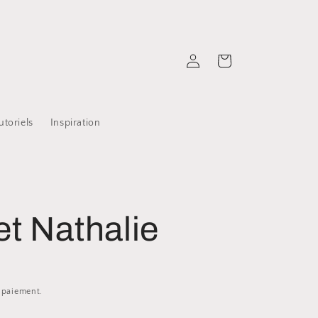
Connexion
Panier
utoriels
Inspiration
et Nathalie
e paiement.