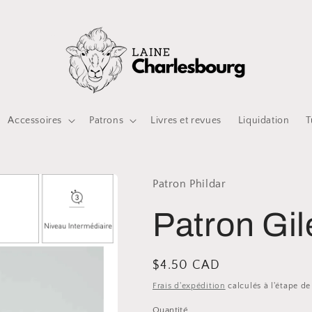
Accessoires
Patrons
Livres et revues
Liquidation
T
Patron Phildar
Patron Gil
Prix
$4.50 CAD
habituel
Frais d'expédition
calculés à l'étape d
Quantité