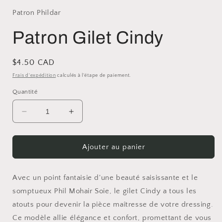
Patron Phildar
Patron Gilet Cindy
Prix
$4.50 CAD
habituel
Frais d'expédition
calculés à l'étape de paiement.
Quantité
Réduire
Augmenter
la
la
quantité
quantité
de
de
Ajouter au panier
Patron
Patron
Gilet
Gilet
Cindy
Cindy
Avec un point fantaisie d'une beauté saisissante et le
somptueux Phil Mohair Soie, le gilet Cindy a tous les
atouts pour devenir la pièce maîtresse de votre dressing.
Ce modèle allie élégance et confort, promettant de vous