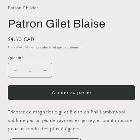
Patron Phildar
Patron Gilet Blaise
Prix
$4.50 CAD
habituel
Frais d'expédition
calculés à l'étape de paiement.
Quantité
Réduire
Augmenter
la
la
quantité
quantité
de
de
Ajouter au panier
Patron
Patron
Gilet
Gilet
Blaise
Blaise
Tricotez ce magnifique gilet Blaise en Phil Lambswool,
sublimé par un jeu de rayures en jersey et point mousse
pour un rendu des plus élégants.