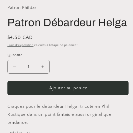
Patron Phildar
Patron Débardeur Helga
Prix
$4.50 CAD
habituel
Frais d'expédition
calculés à l'étape de paiement.
Quantité
Réduire
Augmenter
la
la
quantité
quantité
de
de
Ajouter au panier
Patron
Patron
Débardeur
Débardeur
Helga
Helga
Craquez pour le débardeur Helga, tricoté en Phil
Rustique dans un point fantaisie aussi original que
tendance.