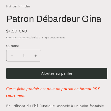
Patron Phildar
Patron Débardeur Gina
Prix
$4.50 CAD
habituel
Frais d'expédition
calculés à l'étape de paiement.
Quantité
Réduire
Augmenter
la
la
quantité
quantité
de
de
Ajouter au panier
Patron
Patron
Débardeur
Débardeur
Gina
Gina
Cette fiche produit est pour un patron en format PDF
seulement.
En utilisant du Phil Rustique, associé à un point fantaisie