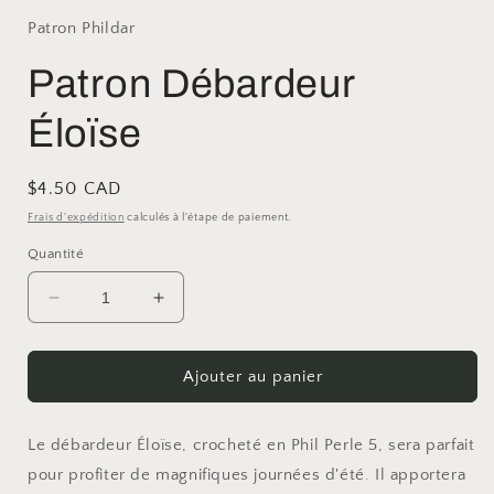
Patron Phildar
Patron Débardeur
Éloïse
Prix
$4.50 CAD
habituel
Frais d'expédition
calculés à l'étape de paiement.
Quantité
Réduire
Augmenter
la
la
quantité
quantité
de
de
Ajouter au panier
Patron
Patron
Débardeur
Débardeur
Éloïse
Éloïse
Le débardeur Éloïse, crocheté en Phil Perle 5, sera parfait
pour profiter de magnifiques journées d'été. Il apportera