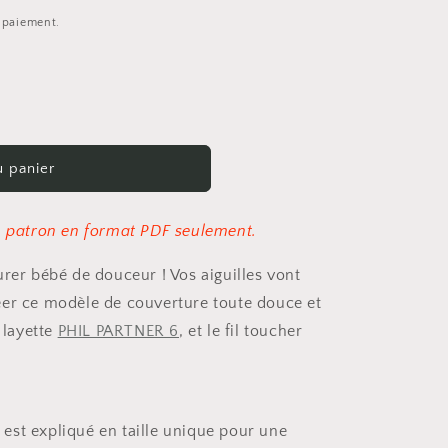
e paiement.
u panier
un patron en format PDF seulement.
urer bébé de douceur ! Vos aiguilles vont
éer ce modèle de couverture toute douce et
l layette
PHIL PARTNER 6
, et le fil toucher
est expliqué en taille unique pour une