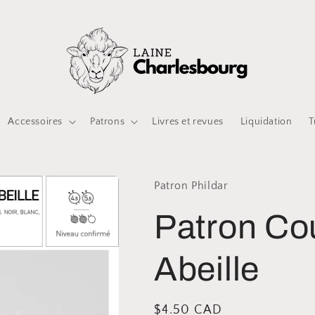
Accessoires
Patrons
Livres et revues
Liquidation
T
Patron Phildar
Patron Co
Abeille
Prix
$4.50 CAD