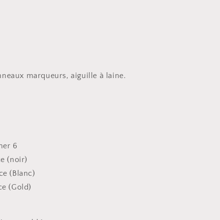
neaux marqueurs, aiguille à laine.
tner 6
e (noir)
ce (Blanc)
ce (Gold)