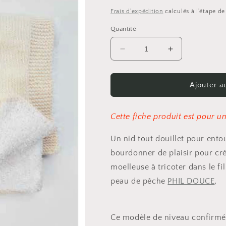
habituel
Frais d'expédition
calculés à l'étape d
Quantité
Réduire
Augmenter
la
la
quantité
quantité
de
de
Ajouter a
Patron
Patron
Couverture
Couverture
Bébé
Bébé
Cette fiche produit est pour 
Abeille
Abeille
Un nid tout douillet pour ento
bourdonner de plaisir pour cr
moelleuse à tricoter dans le fi
peau de pêche
PHIL DOUCE
,
Ce modèle de niveau confirmé 