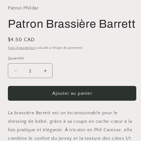
Patron Phildar
Patron Brassière Barrett
Prix
$4.50 CAD
habituel
Frais d'expédition
calculés à l'étape de paiement.
Quantité
Réduire
Augmenter
la
la
quantité
quantité
de
de
Ajouter au panier
Patron
Patron
Brassière
Brassière
Barrett
Barrett
La brassière Barrett est un incontournable pour le
dressing de bébé, grâce à sa coupe en cache-cœur à la
fois pratique et élégante. À tricoter en Phil Caresse, elle
combine le confort du jersey et la texture des côtes 1/1.