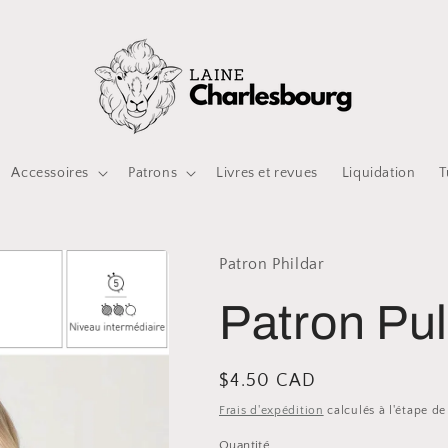
Accessoires
Patrons
Livres et revues
Liquidation
T
Patron Phildar
Patron Pul
Prix
$4.50 CAD
habituel
Frais d'expédition
calculés à l'étape d
Quantité