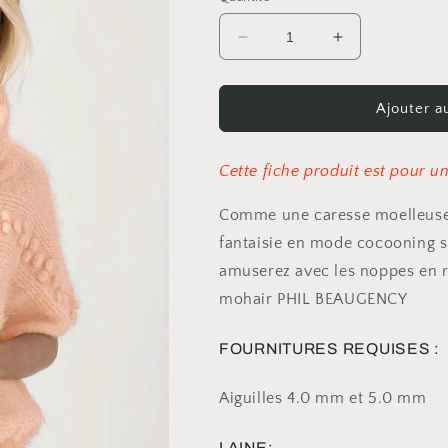
Réduire
Augmenter
la
la
quantité
quantité
de
de
Ajouter a
Patron
Patron
Pull
Pull
Pascaline
Pascaline
Cette fiche produit est pour 
Comme une caresse moelleuse 
fantaisie en mode cocooning s
amuserez avec les noppes en rel
mohair PHIL BEAUGENCY
FOURNITURES REQUISES :
Aiguilles 4.0 mm et 5.0 mm
LAINE: