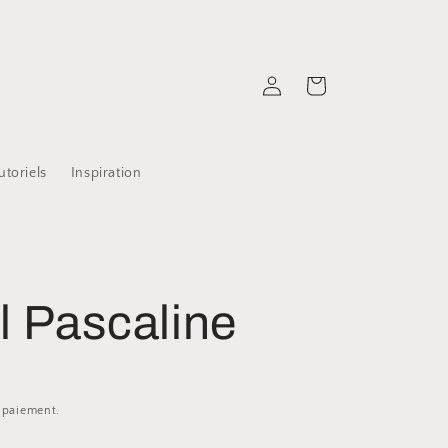
Connexion
Panier
utoriels
Inspiration
l Pascaline
e paiement.