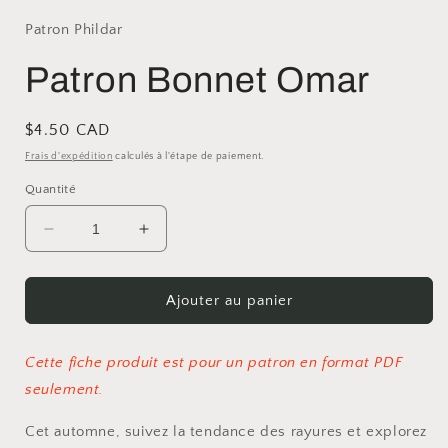
Patron Phildar
Patron Bonnet Omar
Prix
$4.50 CAD
habituel
Frais d'expédition
calculés à l'étape de paiement.
Quantité
Réduire
Augmenter
la
la
quantité
quantité
de
de
Ajouter au panier
Patron
Patron
Bonnet
Bonnet
Omar
Omar
Cette fiche produit est pour un patron en format PDF
seulement.
Cet automne, suivez la tendance des rayures et explorez