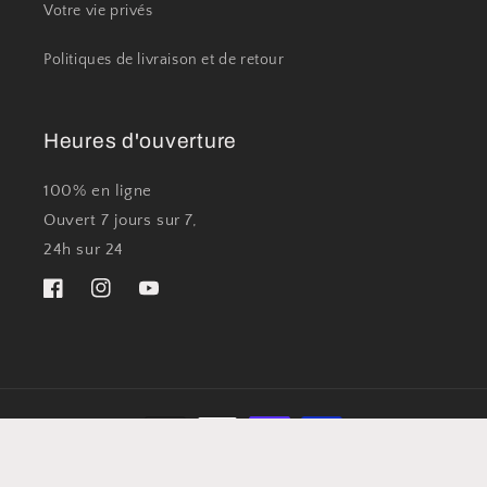
Votre vie privés
Politiques de livraison et de retour
Heures d'ouverture
100% en ligne
Ouvert 7 jours sur 7,
24h sur 24
Facebook
Instagram
YouTube
Moyens
de
© 2026,
Laine Charlesbourg
Commerce électronique propulsé par Shopify
paiement