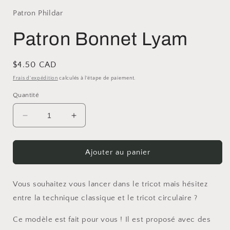
Patron Phildar
Patron Bonnet Lyam
Prix
$4.50 CAD
habituel
Frais d'expédition
calculés à l'étape de paiement.
Quantité
Réduire
Augmenter
la
la
quantité
quantité
de
de
Ajouter au panier
Patron
Patron
Bonnet
Bonnet
Lyam
Lyam
Vous souhaitez vous lancer dans le tricot mais hésitez
entre la technique classique et le tricot circulaire ?
Ce modèle est fait pour vous ! Il est proposé avec des