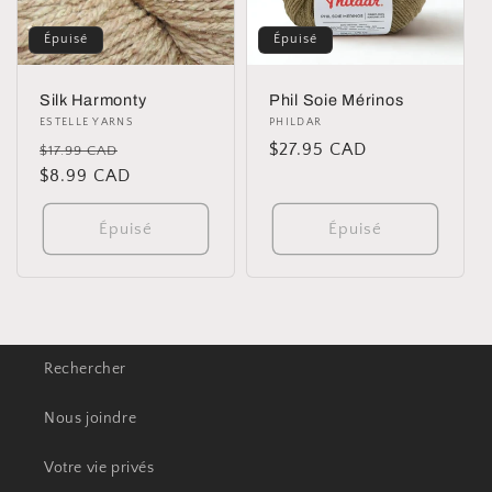
i
Épuisé
Épuisé
o
Silk Harmonty
Phil Soie Mérinos
n
Distributeur :
ESTELLE YARNS
Distributeur :
PHILDAR
Prix
Prix
Prix
$27.95 CAD
$17.99 CAD
:
habituel
$8.99 CAD
promotionnel
habituel
Épuisé
Épuisé
Rechercher
Nous joindre
Votre vie privés