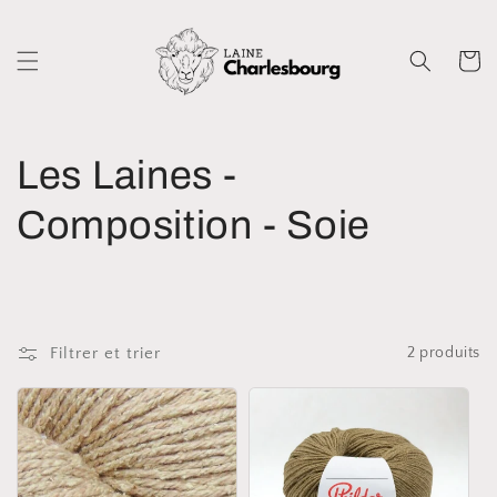
et
passer
au
Panier
contenu
C
Les Laines -
o
Composition - Soie
l
l
Filtrer et trier
2 produits
e
c
t