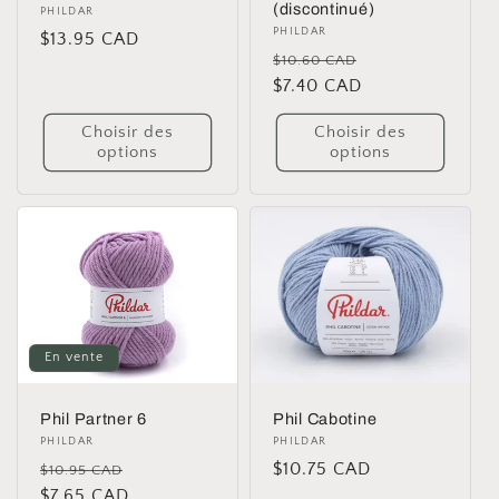
(discontinué)
Distributeur :
PHILDAR
Distributeur :
PHILDAR
Prix
$13.95 CAD
Prix
Prix
$10.60 CAD
habituel
habituel
$7.40 CAD
promotionnel
Choisir des
Choisir des
options
options
En vente
Phil Cabotine
Phil Partner 6
Distributeur :
PHILDAR
Distributeur :
PHILDAR
Prix
$10.75 CAD
Prix
Prix
$10.95 CAD
habituel
habituel
$7.65 CAD
promotionnel