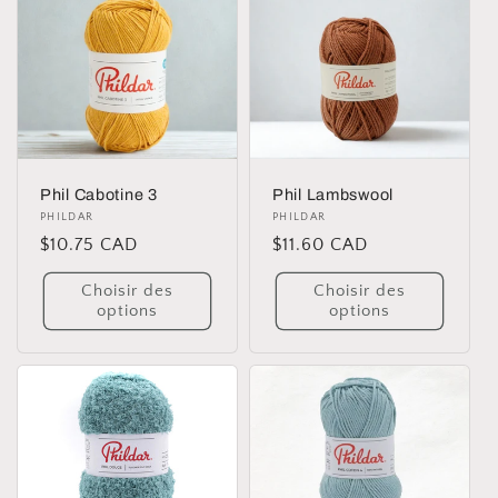
Phil Cabotine 3
Phil Lambswool
Distributeur :
PHILDAR
Distributeur :
PHILDAR
Prix
$10.75 CAD
Prix
$11.60 CAD
habituel
habituel
Choisir des
Choisir des
options
options