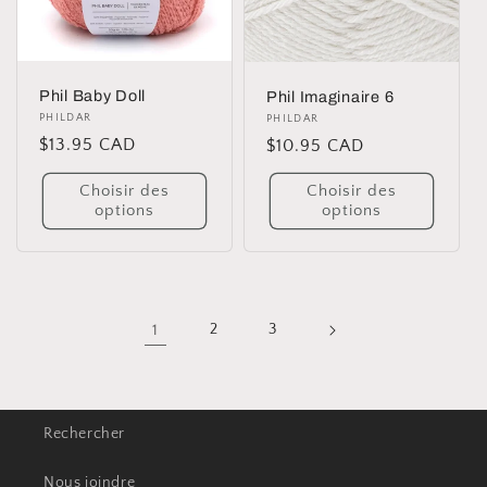
Phil Baby Doll
Phil Imaginaire 6
Distributeur :
PHILDAR
Distributeur :
PHILDAR
Prix
$13.95 CAD
Prix
$10.95 CAD
habituel
habituel
Choisir des
Choisir des
options
options
1
2
3
Rechercher
Nous joindre