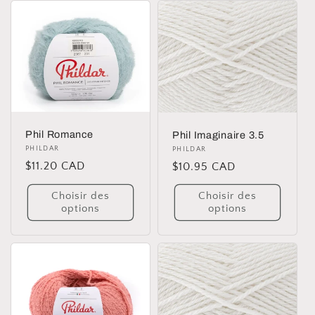
Phil Romance
Phil Imaginaire 3.5
Distributeur :
PHILDAR
Distributeur :
PHILDAR
Prix
$11.20 CAD
Prix
$10.95 CAD
habituel
habituel
Choisir des
Choisir des
options
options