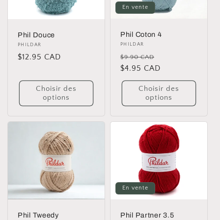
En vente
Phil Coton 4
Phil Douce
Distributeur :
PHILDAR
Distributeur :
PHILDAR
Prix
Prix
Prix
$12.95 CAD
$9.90 CAD
habituel
$4.95 CAD
promotionnel
habituel
Choisir des
Choisir des
options
options
En vente
Phil Tweedy
Phil Partner 3.5