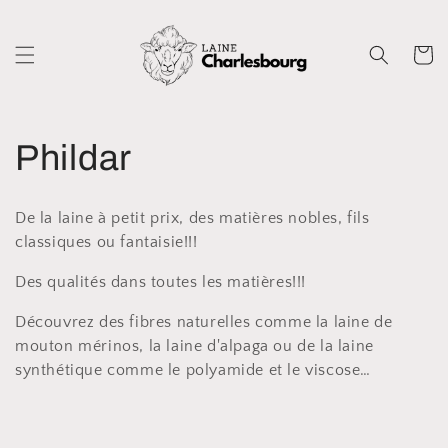
et
passer
au
Panier
contenu
C
Phildar
o
De la laine à petit prix, des matières nobles, fils
l
classiques ou fantaisie!!!
l
Des qualités dans toutes les matières!!!
Découvrez des fibres naturelles comme la laine de
e
mouton mérinos,
la laine d'alpaga
ou de la laine
synthétique comme le polyamide et le viscose…
c
t