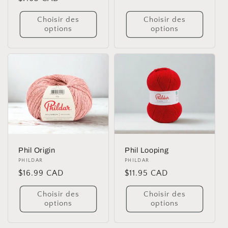
Choisir des
Choisir des
options
options
Phil Origin
Phil Looping
Distributeur :
PHILDAR
Distributeur :
PHILDAR
Prix
$16.99 CAD
Prix
$11.95 CAD
habituel
habituel
Choisir des
Choisir des
options
options