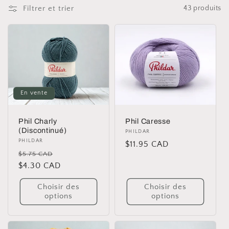
i
Filtrer et trier
43 produits
o
n
:
En vente
Phil Charly
Phil Caresse
(Discontinué)
Distributeur :
PHILDAR
Distributeur :
PHILDAR
Prix
$11.95 CAD
Prix
Prix
$5.75 CAD
habituel
habituel
$4.30 CAD
promotionnel
Choisir des
Choisir des
options
options