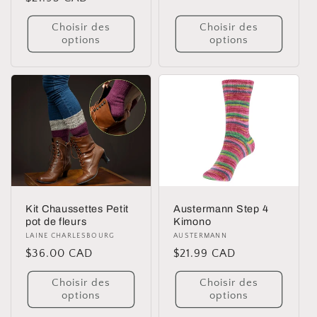
habituel
habituel
Choisir des
Choisir des
options
options
Austermann Step 4
Kit Chaussettes Petit
Kimono
pot de fleurs
Distributeur :
AUSTERMANN
Distributeur :
LAINE CHARLESBOURG
Prix
$21.99 CAD
Prix
$36.00 CAD
habituel
habituel
Choisir des
Choisir des
options
options