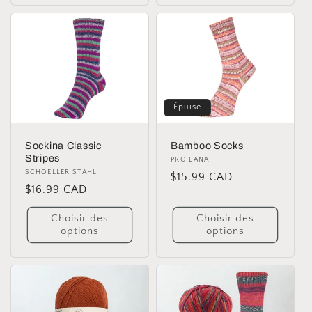
Épuisé
Sockina Classic
Bamboo Socks
Stripes
Distributeur :
PRO LANA
Distributeur :
SCHOELLER STAHL
Prix
$15.99 CAD
Prix
$16.99 CAD
habituel
habituel
Choisir des
Choisir des
options
options