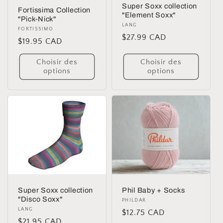
Super Soxx collection
Fortissima Collection
"Element Soxx"
"Pick-Nick"
Distributeur :
LANG
Distributeur :
FORTISSIMO
Prix
$27.99 CAD
Prix
$19.95 CAD
habituel
habituel
Choisir des
Choisir des
options
options
Super Soxx collection
Phil Baby + Socks
"Disco Soxx"
Distributeur :
PHILDAR
Distributeur :
LANG
Prix
$12.75 CAD
Prix
$21.95 CAD