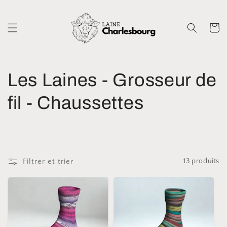
et
passer
au
Panier
contenu
C
Les Laines - Grosseur de
o
fil - Chaussettes
l
l
Filtrer et trier
13 produits
e
c
t