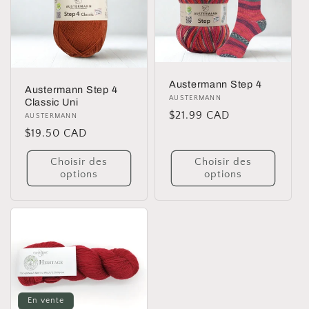
Austermann Step 4
Austermann Step 4
Distributeur :
AUSTERMANN
Classic Uni
Prix
$21.99 CAD
Distributeur :
AUSTERMANN
habituel
Prix
$19.50 CAD
habituel
Choisir des
Choisir des
options
options
En vente