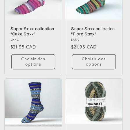
i
o
Super Soxx collection
Super Soxx collection
n
"Cake Soxx"
"Fjord Soxx"
Distributeur :
LANG
Distributeur :
LANG
:
Prix
$21.95 CAD
Prix
$21.95 CAD
habituel
habituel
Choisir des
Choisir des
options
options