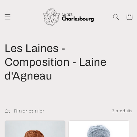
et
passer
au
Panier
contenu
C
Les Laines -
o
Composition - Laine
l
d'Agneau
l
e
Filtrer et trier
2 produits
c
t