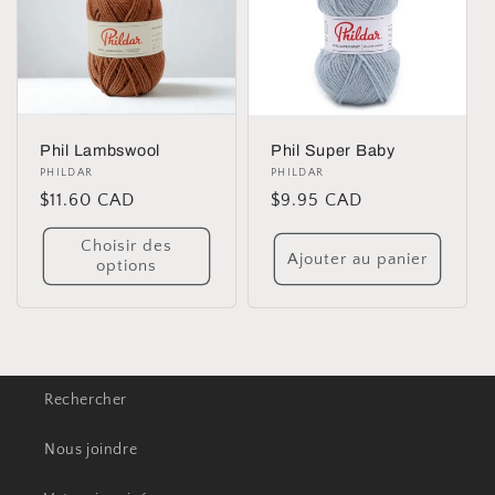
i
o
n
Phil Super Baby
Phil Lambswool
:
Distributeur :
PHILDAR
Distributeur :
PHILDAR
Prix
$9.95 CAD
Prix
$11.60 CAD
habituel
habituel
Choisir des
Ajouter au panier
options
Rechercher
Nous joindre