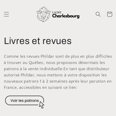
et
passer
au
Panier
contenu
C
Livres et revues
o
Comme les revues Phildar sont de plus en plus difficiles
l
à trouver au Québec, nous proposons désormais les
patrons à la vente individuelle.En tant que distributeur
l
autorisé Phildar, nous mettons à votre disposition les
nouveaux patrons 1 à 2 semaines après leur parution en
e
France, accessibles en suivant ce lien:
c
t