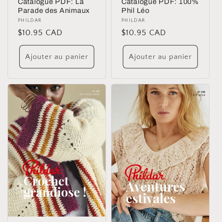
Catalogue PDF: La
Catalogue PDF: 100%
Parade des Animaux
Phil Léo
Distributeur :
PHILDAR
Distributeur :
PHILDAR
Prix
$10.95 CAD
Prix
$10.95 CAD
habituel
habituel
Ajouter au panier
Ajouter au panier