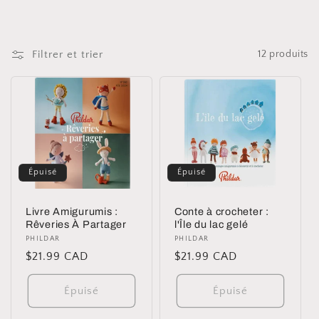
i
o
Filtrer et trier
12 produits
n
:
Épuisé
Épuisé
Livre Amigurumis :
Conte à crocheter :
Rêveries À Partager
l'Île du lac gelé
Distributeur :
PHILDAR
Distributeur :
PHILDAR
Prix
$21.99 CAD
Prix
$21.99 CAD
habituel
habituel
Épuisé
Épuisé