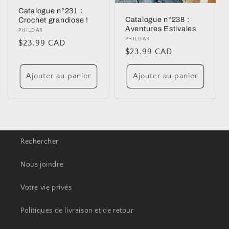
Catalogue n°231 :
Catalogue n°238 :
Crochet grandiose !
Aventures Estivales
Distributeur :
PHILDAR
Distributeur :
PHILDAR
Prix
$23.99 CAD
Prix
$23.99 CAD
habituel
habituel
Ajouter au panier
Ajouter au panier
Rechercher
Nous joindre
Votre vie privés
Politiques de livraison et de retour