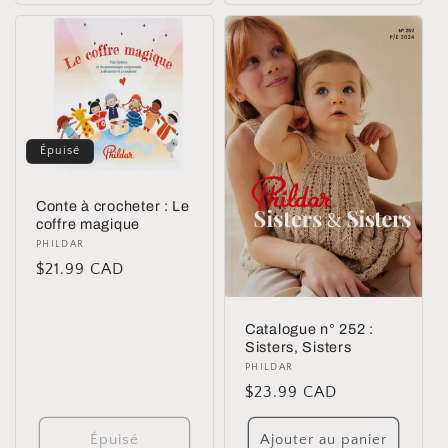
Épuisé
Conte à crocheter : Le
coffre magique
Distributeur :
PHILDAR
Prix
$21.99 CAD
habituel
Catalogue n° 252 :
Sisters, Sisters
Distributeur :
PHILDAR
Prix
$23.99 CAD
habituel
Épuisé
Ajouter au panier